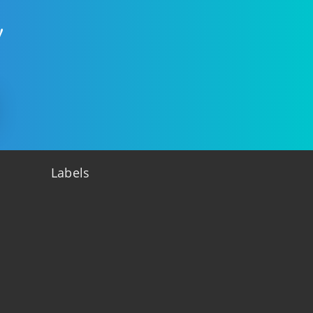
!
Labels