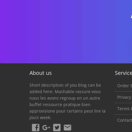
About us
Servic
Short description of you blog can be
Order S
added here. Mashable rassure vous
Privacy
nous les avons regroup en un autre
buffet ressource pratique bien
Terms 
approvisione pour certains peut lire la
jouis week.
Contac