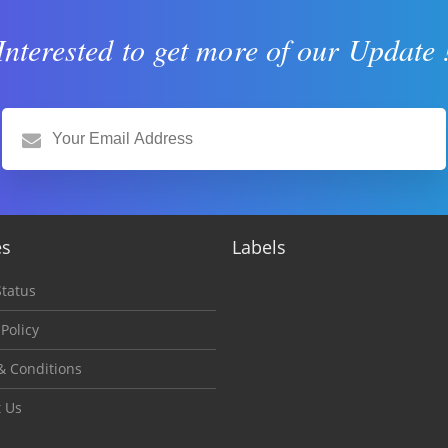
Interested to get more of our Update 
es
Labels
tatus
 Policy
& Conditions
t Us