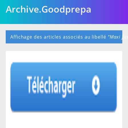
Archive.Goodprepa
Affichage des articles associés au libellé
Maxi fic
A
r
t
i
c
l
e
s