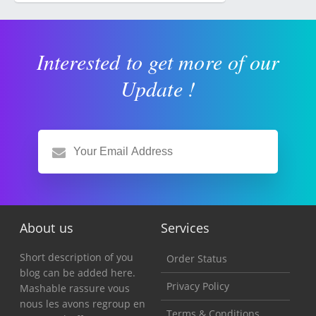
Interested to get more of our
Update !
About us
Services
Short description of you
Order Status
blog can be added here.
Privacy Policy
Mashable rassure vous
nous les avons regroup en
Terms & Conditions