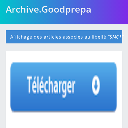
Archive.Goodprepa
Affichage des articles associés au libellé
SMC1
A
r
t
i
c
l
e
s