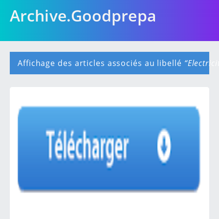
Archive.Goodprepa
Affichage des articles associés au libellé
Electric
A
r
t
i
c
l
e
s