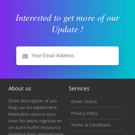
Interested to get more of our
Update !
About us
Services
Short description of you
Order Status
blog can be added here.
Privacy Policy
Mashable rassure vous
nous les avons regroup en
Terms & Conditions
un autre buffet ressource
pratique bien approvisione