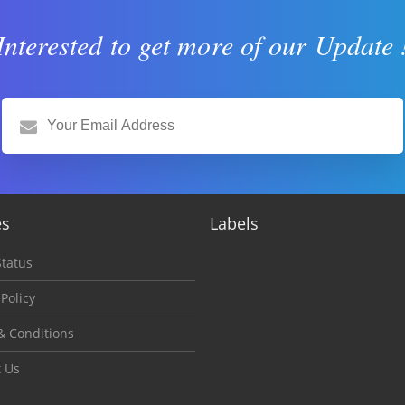
Interested to get more of our Update 
es
Labels
tatus
 Policy
& Conditions
t Us