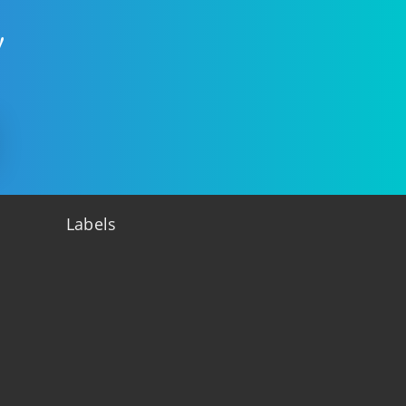
!
Labels