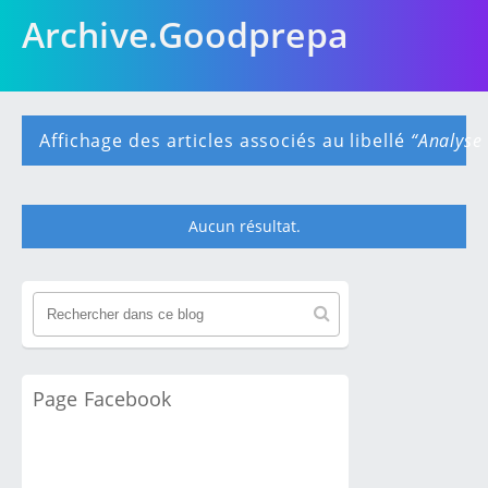
Archive.Goodprepa
Affichage des articles associés au libellé
Analyse
Aucun résultat.
A
r
t
i
c
l
Page Facebook
e
s