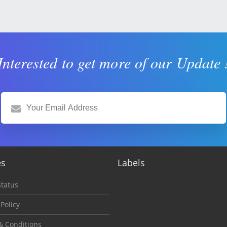
Interested to get more of our Update 
es
Labels
tatus
 Policy
& Conditions