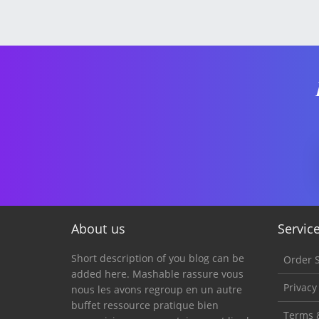
About us
Servic
Short description of you blog can be
Order S
added here. Mashable rassure vous
Privacy
nous les avons regroup en un autre
buffet ressource pratique bien
Terms 