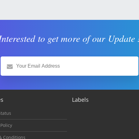
Interested to get more of our Update 
es
Labels
tatus
 Policy
& Conditions