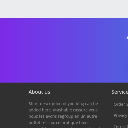
About us
Servic
Short description of you blog can be
Order S
added here. Mashable rassure vous
Privacy
nous les avons regroup en un autre
buffet ressource pratique bien
Terms 